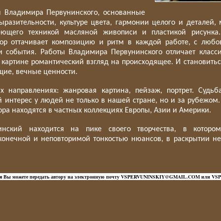
ы Владимира Первунинского, основанные
ыразительности, культуре цвета, гармонии целого и деталей, 
еющего техникой масляной живописи и пластикой рисунка
тор оттачивает композицию и ритм в каждой работе, с любо
и события. Работы Владимира Первунинского
отличает класс
картине романтический взгляд на происходящее. И становиться
щие, вечные ценности.
х направлениях: жанровая картина, пейзаж, портрет. Судьб
 интерес
у людей не только
в нашей стране, но и за рубежом.
ора находятся в частных коллекциях Европы, Азии и Америки.
нский находится на пике своего творчества, в котором
конечной и неповторимой тонкостью нюансов, в раскрытии н
ния Вы можете передать автору на электронную почту VSPERVUNINSKIY@GMAIL.COM или 