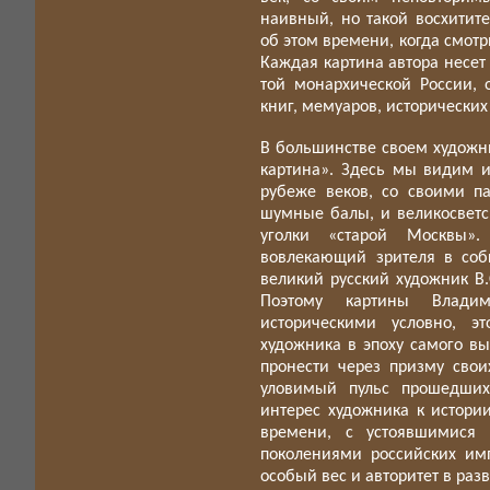
наивный, но такой восхитит
об этом времени, когда смот
Каждая картина автора несет 
той монархической России, 
книг, мемуаров, исторических
В большинстве своем художни
картина». Здесь мы видим и
рубеже веков, со своими п
шумные балы, и великосветск
уголки «старой Москвы».
вовлекающий зрителя в собы
великий русский художник В.
Поэтому картины Владим
историческими условно, э
художника в эпоху самого вы
пронести через призму сво
уловимый пульс прошедших
интерес художника к истори
времени, с устоявшимися 
поколениями российских им
особый вес и авторитет в раз