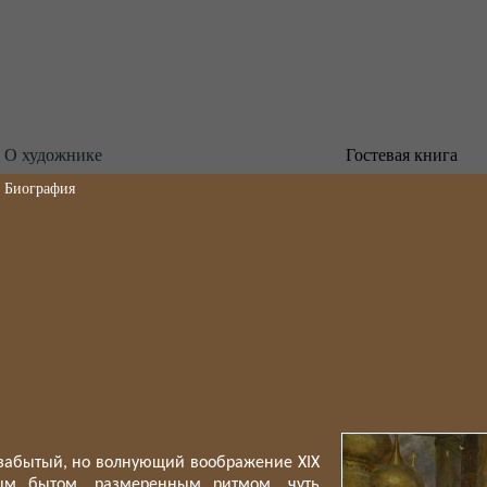
О художнике
Гостевая книга
Биография
 забытый, но волнующий воображение
XIX
ым бытом, размеренным ритмом, чуть