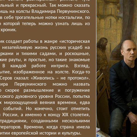
ельный и прекрасный. Так можно сказать
ришь на холсты Владимира Первунинского.
в себе трогательные нотки ностальгии, по
о которой теперь можно узнать лишь из
 хроник.
к создает работы в жанре «историческая
 незатейливую жизнь русских усадеб на
арками и тихими садами, и роскошные,
ие рауты, и простые, но такие знакомые
 В каждой работе интрига. Взгляд,
тие, изображенное на холсте. Когда-то
Серов сказал: «Живопись – не протокол».
ира Первунинского можно назвать
то скорее размышление и погружение
сокого духовного уровня России, попытка
их мироощущений веяния времени, едва
 событий. Но конечно, стоит отметить
и России, а именно к концу
XIX
столетия,
традициями, созданными несколькими
ператоров. Времени,
когда страна имела
витии европейской истории и культуры.